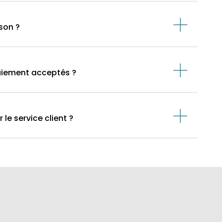
ison ?
aiement acceptés ?
e service client ?