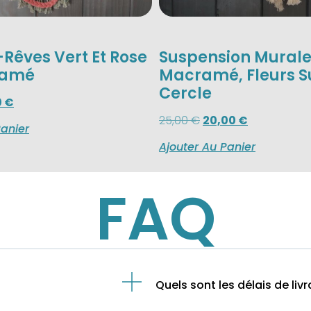
Rêves Vert Et Rose
Suspension Murale
ramé
Macramé, Fleurs S
Cercle
0
€
25,00
€
20,00
€
Panier
Ajouter Au Panier
FAQ
Quels sont les délais de livr