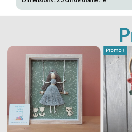
P
Promo !