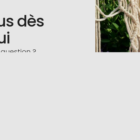
us dès
ui
 question ?