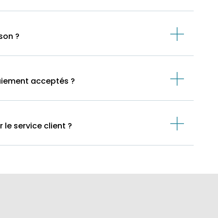
ison ?
aiement acceptés ?
e service client ?