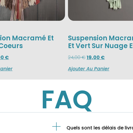
ion Macramé Et
Suspension Macra
 Coeurs
Et Vert Sur Nuage E
00
€
24,00
€
19,00
€
Panier
Ajouter Au Panier
FAQ
Quels sont les délais de livr