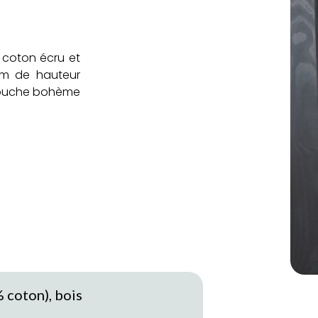
 coton écru et
 cm de hauteur
 touche bohème
 coton), bois