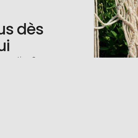
us dès
ui
 question ?