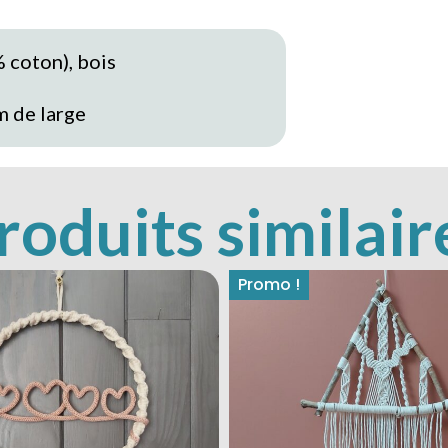
 coton), bois
m de large
roduits similair
Promo !