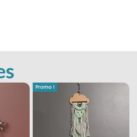
es
Promo !