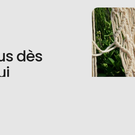
us dès
ui
 question ?