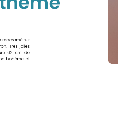
 thème
on macramé sur
on. Très jolies
sure 62 cm de
uche bohème et