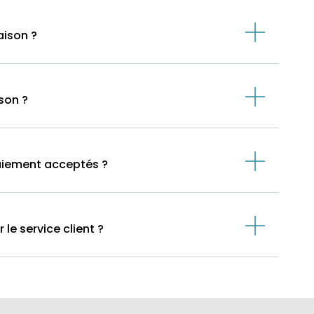
aison ?
ison ?
aiement acceptés ?
e service client ?