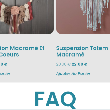
ion Macramé Et
Suspension Totem 
 Coeurs
Macramé
00
€
28,00
€
22,00
€
Panier
Ajouter Au Panier
FAQ