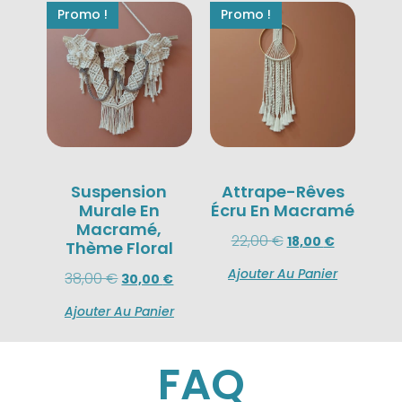
Promo !
Promo !
Suspension
Attrape-Rêves
Murale En
Écru En Macramé
Macramé,
22,00
€
18,00
€
Thème Floral
Ajouter Au Panier
38,00
€
30,00
€
Ajouter Au Panier
FAQ