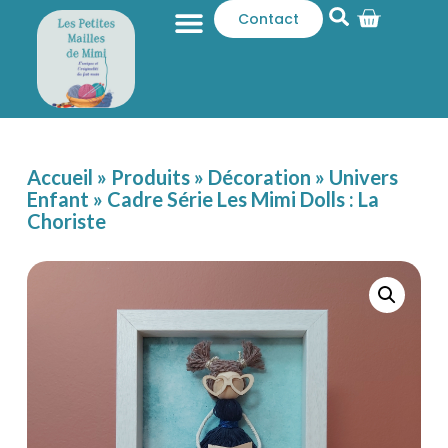
Contact
Qui sommes-nous ?
Catalogue produits
Accueil
»
Produits
»
Décoration
»
Univers
Enfant
»
Cadre Série Les Mimi Dolls : La
Choriste