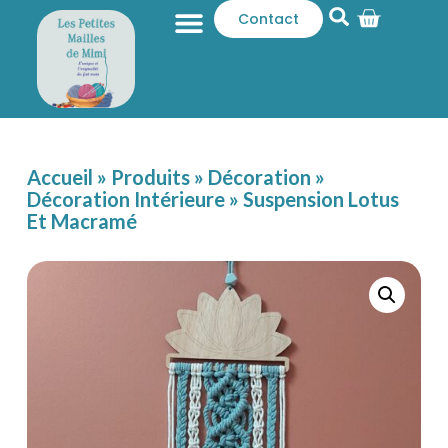
Contact
Qui sommes-nous ?
Catalogue produits
Accueil
»
Produits
»
Décoration
»
Décoration Intérieure
»
Suspension Lotus
Et Macramé