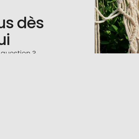
us dès
ui
 question ?