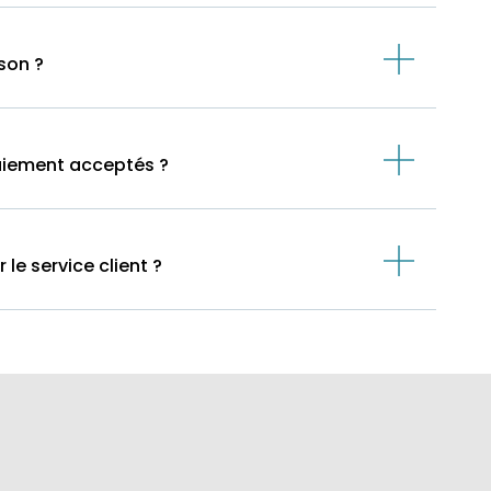
ison ?
aiement acceptés ?
e service client ?