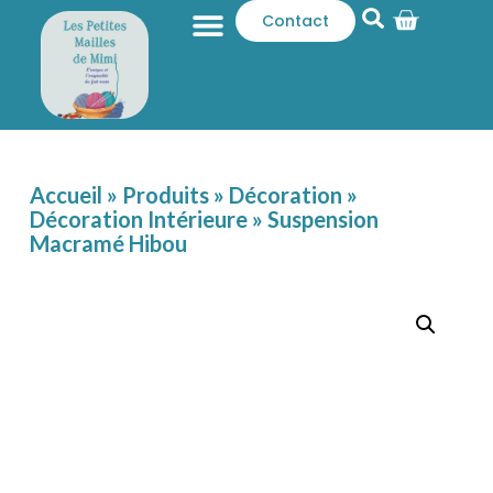
Contact
Qui sommes-nous ?
Catalogue produits
Accueil
»
Produits
»
Décoration
»
Décoration Intérieure
»
Suspension
Macramé Hibou