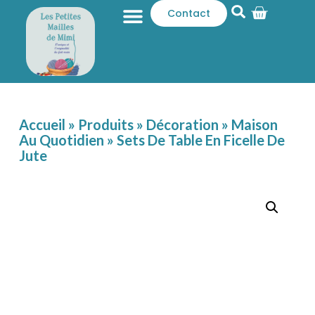
Contact
Qui sommes-nous ?
Catalogue produits
Accueil
»
Produits
»
Décoration
»
Maison
Au Quotidien
»
Sets De Table En Ficelle De
Jute