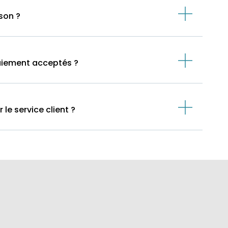
ison ?
aiement acceptés ?
e service client ?