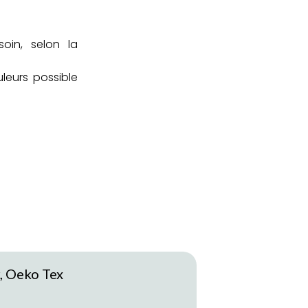
oin, selon la
leurs possible
, Oeko Tex