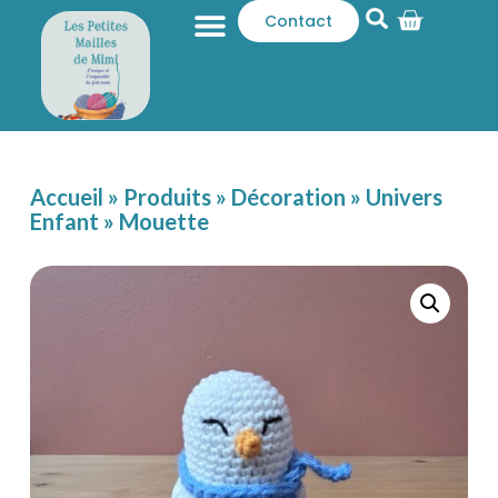
Contact
Qui sommes-nous ?
Catalogue produits
Accueil
»
Produits
»
Décoration
»
Univers
Enfant
»
Mouette